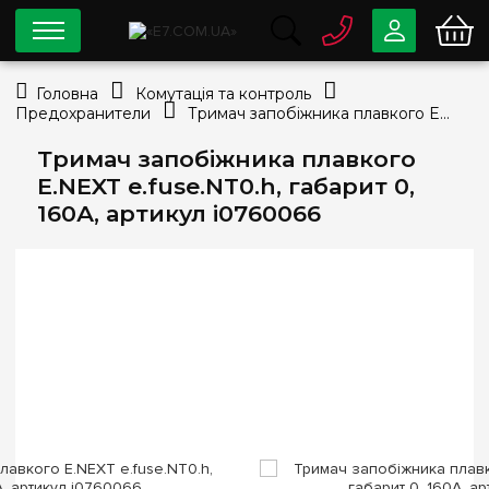
0 800
33-63-07
Головна
Комутація та контроль
Безкоштовно
Предохранители
Тримач запобіжника плавкого E.NEXT e.fuse.NT0.h, габарит 0, 160А, артикул i0760066
info@e7.com.ua
044
334-79-78
Тримач запобіжника плавкого
E.NEXT e.fuse.NT0.h, габарит 0,
Viber
Telegram
160А, артикул i0760066