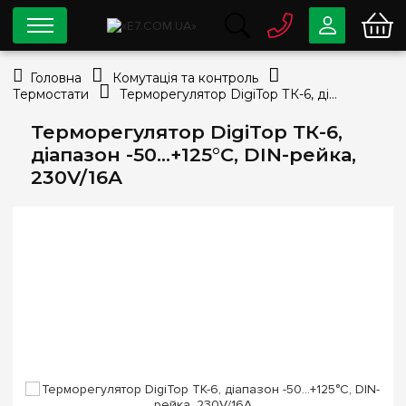
0 800
33-63-07
Головна
Комутація та контроль
Безкоштовно
Термостати
Терморегулятор DigiTop ТК-6, діапазон -50…+125°С, DIN-рейка, 230V/16А
info@e7.com.ua
044
334-79-78
Терморегулятор DigiTop ТК-6,
діапазон -50…+125°С, DIN-рейка,
Viber
Telegram
230V/16А