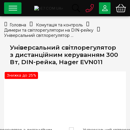
0 800
33-63-07
Головна
Комутація та контроль
Безкоштовно
Димери та світлорегулятори на DIN-рейку
info@e7.com.ua
Універсальний світлорегулятор з дистанційним керуванням 300 Вт, DIN-рейка, Hager EVN011
044
334-79-78
Універсальний світлорегулятор
Viber
Telegram
з дистанційним керуванням 300
Вт, DIN-рейка, Hager EVN011
Знижка до 25%