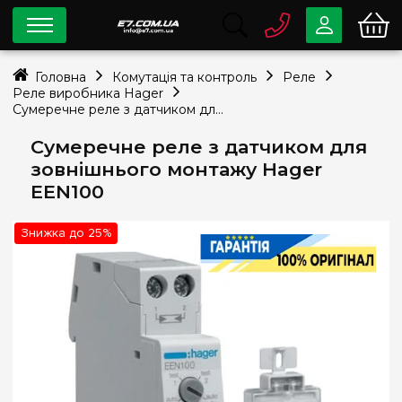
0 800
33-63-07
Головна
Комутація та контроль
Реле
Безкоштовно
Реле виробника Hager
info@e7.com.ua
Сумеречне реле з датчиком для зовнішнього монтажу Hager EEN100
044
334-79-78
Сумеречне реле з датчиком для
Viber
Telegram
зовнішнього монтажу Hager
EEN100
Знижка до 25%