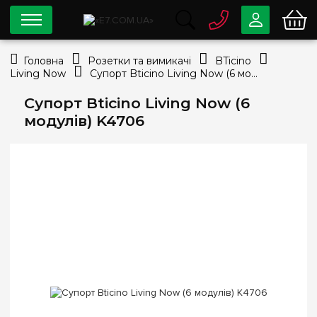
0 800
33-63-07
Головна
Розетки та вимикачі
BTicino
Безкоштовно
Living Now
Супорт Bticino Living Now (6 модулів) K4706
info@e7.com.ua
044
334-79-78
Супорт Bticino Living Now (6
модулів) K4706
Viber
Telegram