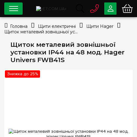
0 800
33-63-07
Головна
Щити електричні
Щити Hager
Безкоштовно
Щиток металевий зовнішньої установки IP44 на 48 мод. Hager Univers FWB41S
info@e7.com.ua
044
334-79-78
Щиток металевий зовнішньої
установки IP44 на 48 мод. Hager
Viber
Telegram
Univers FWB41S
Знижка до 25%