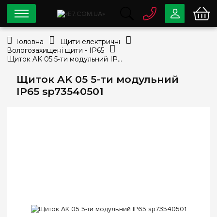
0 800
33-63-07
Головна
Щити електричні
Безкоштовно
Вологозахищені щити - IP65
info@e7.com.ua
Щиток AK 05 5-ти модульний IP65 sp73540501
044
334-79-78
Щиток AK 05 5-ти модульний
Viber
Telegram
IP65 sp73540501