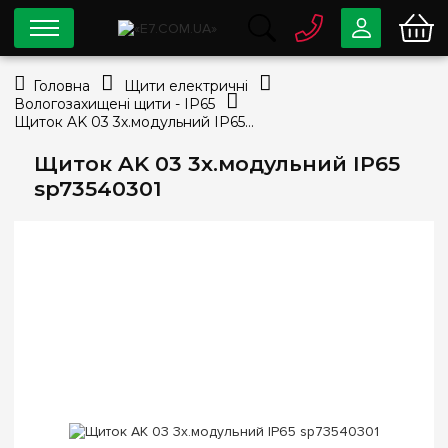
0 800
33-63-07
Головна
Щити електричні
Безкоштовно
Вологозахищені щити - IP65
info@e7.com.ua
Щиток AK 03 3х.модульний IP65 sp73540301
044
334-79-78
Щиток AK 03 3х.модульний IP65
Viber
Telegram
sp73540301