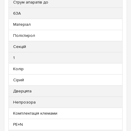
Струм апаратів до
63А
Матеріал
Полістирол
Секцій
1
Колір
Сірий
Дверцята
Непрозора
Комплектація клемами
PE+N