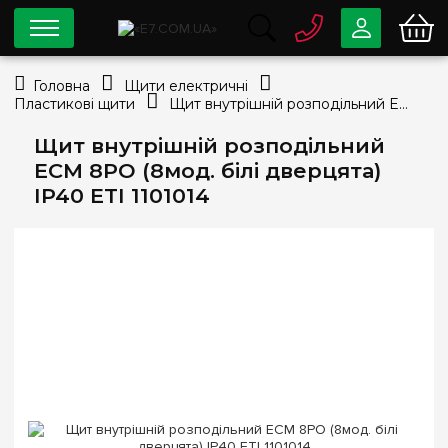
0 800
33-63-07
Головна
Щити електричні
Безкоштовно
Пластикові щити
Щит внутрішній розподільний ECM 8PO (8мод. білі дверцята) IP40 ETI 1101014
info@e7.com.ua
044
334-79-78
Щит внутрішній розподільний
ECM 8PO (8мод. білі дверцята)
Viber
Telegram
IP40 ETI 1101014