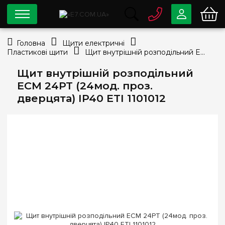
0 800
33-63-07
Головна
Щити електричні
Безкоштовно
Пластикові щити
Щит внутрішній розподільний ECM 24PT (24мод. проз. дверцята) IP40 ETI 1101012
info@e7.com.ua
044
334-79-78
Щит внутрішній розподільний
ECM 24PT (24мод. проз.
Viber
Telegram
дверцята) IP40 ETI 1101012