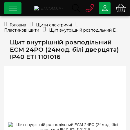
0 800
33-63-07
Головна
Щити електричні
Безкоштовно
Пластикові щити
Щит внутрішній розподільний ECM 24PO (24мод. білі дверцята) IP40 ETI 1101016
info@e7.com.ua
044
334-79-78
Щит внутрішній розподільний
ECM 24PO (24мод. білі дверцята)
Viber
Telegram
IP40 ETI 1101016