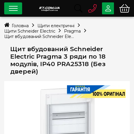
0 800
33-63-07
Головна
Щити електричні
Безкоштовно
Щити Schneider Electric
Pragma
info@e7.com.ua
Щит вбудований Schneider Electric Pragma 3 ряди по 18 модулів, IP40 PRA25318 (Без дверей)
044
334-79-78
Щит вбудований Schneider
Viber
Telegram
Electric Pragma 3 ряди по 18
модулів, IP40 PRA25318 (Без
дверей)