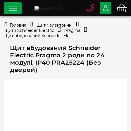
0 800
33-63-07
Головна
Щити електричні
Безкоштовно
Щити Schneider Electric
Pragma
info@e7.com.ua
Щит вбудований Schneider Electric Pragma 2 ряди по 24 модулі, IP40 PRA25224 (Без дверей)
044
334-79-78
Щит вбудований Schneider
Viber
Telegram
Electric Pragma 2 ряди по 24
модулі, IP40 PRA25224 (Без
дверей)