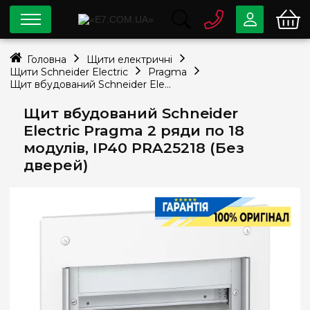
0 800
33-63-07
Головна
Щити електричні
Безкоштовно
Щити Schneider Electric
Pragma
info@e7.com.ua
Щит вбудований Schneider Electric Pragma 2 ряди по 18 модулів, IP40 PRA25218 (Без дверей)
044
334-79-78
Щит вбудований Schneider
Viber
Telegram
Electric Pragma 2 ряди по 18
модулів, IP40 PRA25218 (Без
дверей)