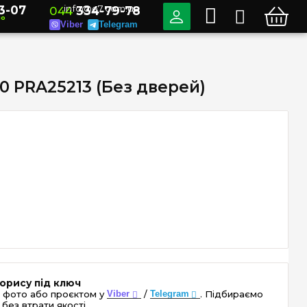
3-07
info@e7.com.ua
044
334-79-78
но
Viber
Telegram
40 PRA25213 (Без дверей)
орису під ключ
 фото або проєктом у
Viber
/
Telegram
. Підбираємо
без втрати якості.