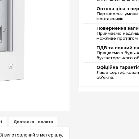
Оптова ціна з п
Партнерські умови 
монтажників.
Повернення зали
Приймаємо надлишк
можливе протягом 1
ПДВ та повний п
Працюємо з будь-я
бухгалтерського об
Офіційна гаранті
Лише сертифікована
об'єктів.
ті
Доставка і оплата
 виготовлений з матеріалу,