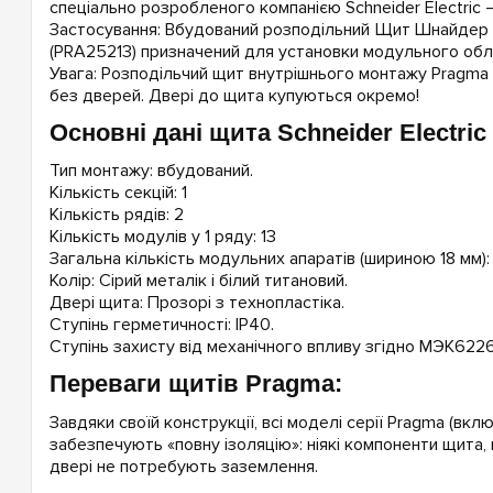
спеціально розробленого компанією Schneider Electric –
Застосування: Вбудований розподільний Щит Шнайдер
(PRA25213) призначений для установки модульного обл
Увага: Розподільчий щит внутрішнього монтажу Pragma
без дверей. Двері до щита купуються окремо!
Основні дані щита Schneider Electri
Тип монтажу: вбудований.
Кількість секцій: 1
Кількість рядів: 2
Кількість модулів у 1 ряду: 13
Загальна кількість модульних апаратів (шириною 18 мм):
Колір: Сірий металік і білий титановий.
Двері щита: Прозорі з технопластіка.
Ступінь герметичності: IP40.
Ступінь захисту від механічного впливу згідно МЭК6226
Переваги щитів Pragma:
Завдяки своїй конструкції, всі моделі серії Pragma (вк
забезпечують «повну ізоляцію»: ніякі компоненти щита
двері не потребують заземлення.