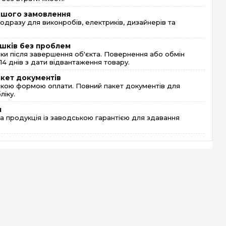
ершого замовлення
одразу для виконробів, електриків, дизайнерів та
шків без проблем
и після завершення об'єкта. Повернення або обмін
4 днів з дати відвантаження товару.
акет документів
кою формою оплати. Повний пакет документів для
ліку.
я
 продукція із заводською гарантією для здавання