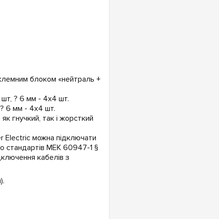
лемним блоком «нейтраль +
шт, ? 6 мм - 4х4 шт.
? 6 мм - 4х4 шт.
як гнучкий, так і жорсткий
r Electric можна підключати
до стандартів МЕК 60947-1 §
дключення кабелів з
).