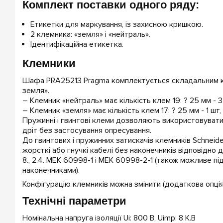
Комплект поставки одного ряду:
Етикетки для маркування, із захисною кришкою.
2 клемника: «земля» і «нейтраль».
Ідентифікаційна етикетка.
Клемники
Шафа PRA25213 Pragma комплектується складальним к
земля».
– Клемник «нейтраль» має кількість клем 19: ? 25 мм - 3 
– Клемник «земля» має кількість клем 17: ? 25 мм - 1 шт, 
Пружинні і гвинтові клеми дозволяють використовувати 
дріт без застосування опресування.
До гвинтових і пружинних затискачів клемників Schneide
жорсткі або гнучкі кабелі без наконечників відповідно 
8., 2.4. МЕК 60998-1 і МЕК 60998-2-1 (також можливе пі
наконечниками).
Конфігурацію клемників можна змінити (додаткова опція
Технічні параметри
Номінальна напруга ізоляції Ui: 800 В, Uimp: 8 К.В