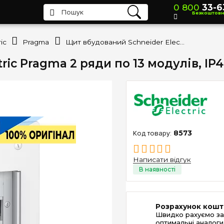
0 800
33-6
Безкоштов
ic
Pragma
Щит вбудований Schneider Electric Pragma 2 ряди по 13 модулів, IP40 PRA25213 (Без дверей)
ic Pragma 2 ряди по 13 модулів, IP
8573
Написати відгук
Розрахунок кошт
Швидко рахуємо за
оптимальні аналоги 