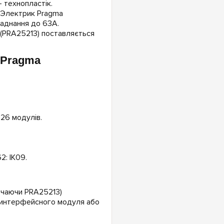
 технопластік.
 Электрик Pragma
аднання до 63А.
 (PRA25213) поставляється
c Pragma
 26 модулів.
2: IK09.
лючаючи PRA25213)
, интерфейсного модуля або