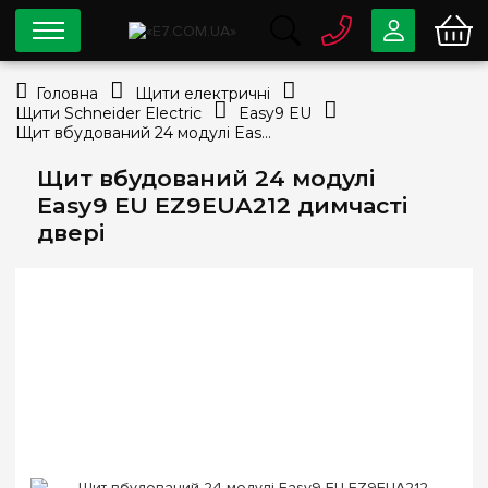
0 800
33-63-07
Головна
Щити електричні
Безкоштовно
Щити Schneider Electric
Easy9 EU
info@e7.com.ua
Щит вбудований 24 модулі Easy9 EU EZ9EUA212 димчасті двері
044
334-79-78
Щит вбудований 24 модулі
Viber
Telegram
Easy9 EU EZ9EUA212 димчасті
двері