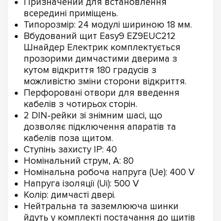
Призначений для встановлення
всередині приміщень.
Типорозмір: 24 модулі шириною 18 мм.
Вбудований щит Easy9 EZ9EUC212
Шнайдер Електрик комплектується
прозорими димчастими дверима з
кутом відкриття 180 градусів з
можливістю зміни сторони відкриття.
Перфоровані отвори для введення
кабелів з чотирьох сторін.
2 DIN-рейки зі знімним шасі, що
дозволяє підключення апаратів та
кабелів поза щитом.
Ступінь захисту IP: 40
Номінальний струм, А: 80
Номінальна робоча напруга (Ue): 400 V
Напруга ізоляції (Ui): 500 V
Колір: димчасті двері.
Нейтральна та заземлююча шинки
йдуть у комплекті постачання до щитів