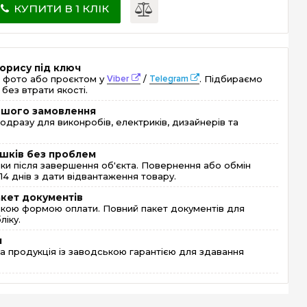
КУПИТИ В 1 КЛІК
орису під ключ
 фото або проєктом у
Viber
/
Telegram
. Підбираємо
без втрати якості.
ершого замовлення
одразу для виконробів, електриків, дизайнерів та
шків без проблем
и після завершення об'єкта. Повернення або обмін
4 днів з дати відвантаження товару.
акет документів
кою формою оплати. Повний пакет документів для
ліку.
я
 продукція із заводською гарантією для здавання