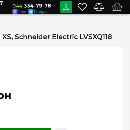
7
044
334-79-78
a
Viber
Telegram
XS, Schneider Electric LVSXQ118
рн