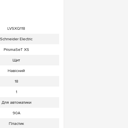
LVSXQ118
Schneider Electric
PrismaSeT XS
Щит
Навісний
18
1
Для автоматики
90А
Пластик