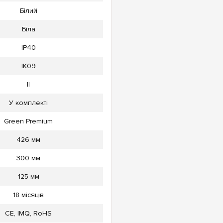
Білий
Біла
IP40
IK09
II
У комплекті
Green Premium
426 мм
300 мм
125 мм
18 місяців
CE, IMQ, RoHS