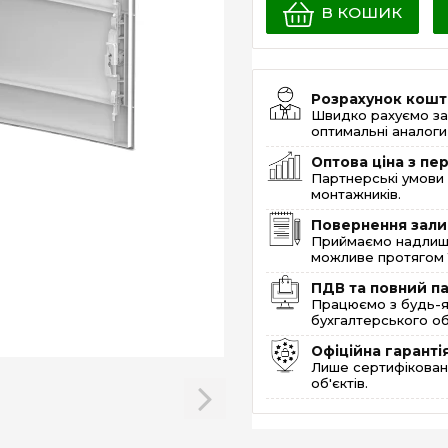
В КОШИК
Розрахунок кошт
Швидко рахуємо за
оптимальні аналоги 
Оптова ціна з п
Партнерські умови 
монтажників.
Повернення зали
Приймаємо надлишк
можливе протягом 1
ПДВ та повний п
Працюємо з будь-я
бухгалтерського об
Офіційна гаранті
Лише сертифікована
об'єктів.