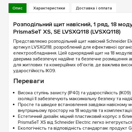
Опис
Характеристики
Доставка і оплата
Розподільний щит навісний, 1 ряд, 18 модул
PrismaSeT XS, SE LVSXQ118 (LVSXQ118)
Представляємо розподільний щит навісний Schneider Elec
артикул LVSXQ118, розроблений для ефективної організ
електрообладнання. Цей однорядний щит на 18 модулів
дверима забезпечує надійне та безпечне розміщення а
для житлових та комерційних об'єктів, де важлива висок
ударостійкість IK09.
Переваги
Висока ступінь захисту (IP40) та ударостійкість (IK09)
ізоляції II забезпечують максимальну безпеку та надій
Просте та швидке встановлення завдяки навісному 
внутрішньому простору на 18 модулів та комплектаці
Естетичний дизайн: міцний пластиковий корпус з біли
PrismaSeT XS від Schneider Electric легко інтегрується
Екологічність та відповідність стандартам: продукт G