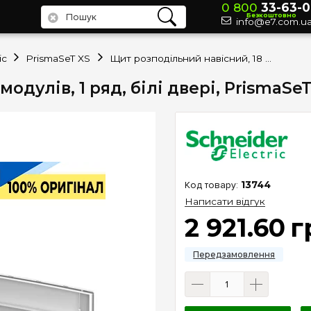
0 800
33-63-0
Безкоштовно
info@e7.com.u
ic
PrismaSeT XS
Щит розподільний навісний, 18 модулів, 1 ряд, білі двері, PrismaSeT XS, Schneider Electric LVSXQ118
дулів, 1 ряд, білі двері, PrismaSeT 
13744
Написати відгук
2 921
.
60
г