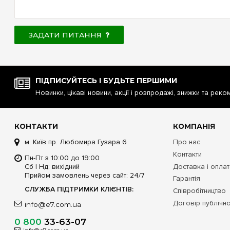
ЗАДАТИ ПИТАННЯ
ПІДПИСУЙТЕСЬ І БУДЬТЕ ПЕРШИМИ
Новинки, цікаві новини, акції і розпродажі, знижки та реко
КОНТАКТИ
КОМПАНІЯ
м. Київ пр. Любомира Гузара 6
Про нас
Контакти
Пн-Пт з 10:00 до 19:00
Сб | Нд: вихідний
Доставка і опла
Прийом замовлень через сайт: 24/7
Гарантія
СЛУЖБА ПІДТРИМКИ КЛІЄНТІВ:
Співробітництво
Договір публічн
info@e7.com.ua
0 800
33-63-07