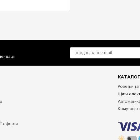
мендації
КАТАЛОГ
Розетки та
Щити елект
та
Автоматика
Комутація 
ої оферти