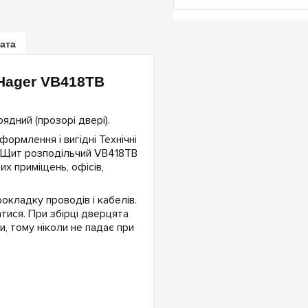
лата
Hager VB418TB
дний (прозорі двері).
ормлення і вигідні Технічні
. Щит розподільчий VB418TB
их приміщень, офісів,
окладку проводів і кабелів.
тися. При збірці дверцята
, тому ніколи не падає при