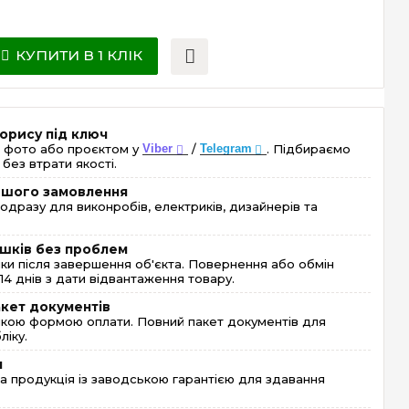
КУПИТИ В 1 КЛІК
орису під ключ
 фото або проєктом у
Viber
/
Telegram
. Підбираємо
без втрати якості.
ершого замовлення
одразу для виконробів, електриків, дизайнерів та
шків без проблем
и після завершення об'єкта. Повернення або обмін
4 днів з дати відвантаження товару.
акет документів
кою формою оплати. Повний пакет документів для
ліку.
я
 продукція із заводською гарантією для здавання