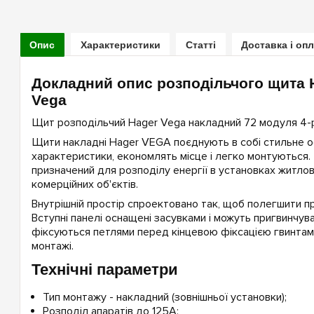
Опис
Характеристики
Статті
Доставка і оп
Докладний опис розподільчого щита 
Vega
Щит розподільчий Hager Vega накладний 72 модуля 4-ря
Щити накладні Hager VEGA поєднують в собі стильне оф
характеристики, економлять місце і легко монтуються
призначений для розподілу енергії в установках житлов
комерційних об'єктів.
Внутрішній простір спроектовано так, щоб полегшити пр
Вступні панелі оснащені засувками і можуть пригвинчува
фіксуються петлями перед кінцевою фіксацією гвинтами
монтажі.
Технічні параметри
Тип монтажу - накладний (зовнішньої установки);
Розподіл апаратів до 125А;