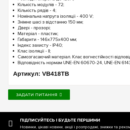
Кількість модулів - 72;
Кількість рядів - 4;
Номінальна напруга ізоляції - 400 V;
Знімне шасі з відстанню 150 мм;
Двері - прозорі;
Матеріал - пластик;
Габарити - 146х775х400 мм;
Індекс захисту - IP40;
Клас ізоляції - II;
Самозгасаючий матеріал. Клас вогнестійкості відпов
Відповідність нормам UNE-EN 60670-24, UNE-EN 614
Артикул: VB418TB
ЗАДАТИ ПИТАННЯ
ПІДПИСУЙТЕСЬ І БУДЬТЕ ПЕРШИМИ
Новинки, цікаві новини, акції і розпродажі, знижки та реко