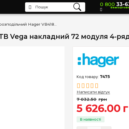
0 800
33-6
Безкоштов
Щит розподільчий Hager VB418TB Vega накладний 72 модуля 4-рядний (прозорі двері)
B Vega накладний 72 модуля 4-ряд
7475
Написати відгук
7 032
.
50
грн
5 626
.
00