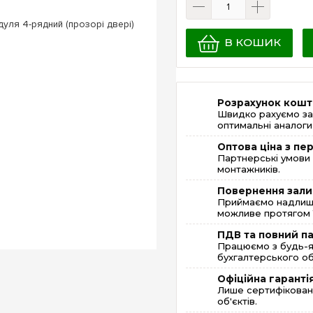
В КОШИК
Розрахунок кошт
Швидко рахуємо за
оптимальні аналоги 
Оптова ціна з п
Партнерські умови 
монтажників.
Повернення зали
Приймаємо надлишк
можливе протягом 1
ПДВ та повний п
Працюємо з будь-я
бухгалтерського об
Офіційна гаранті
Лише сертифікована
об'єктів.