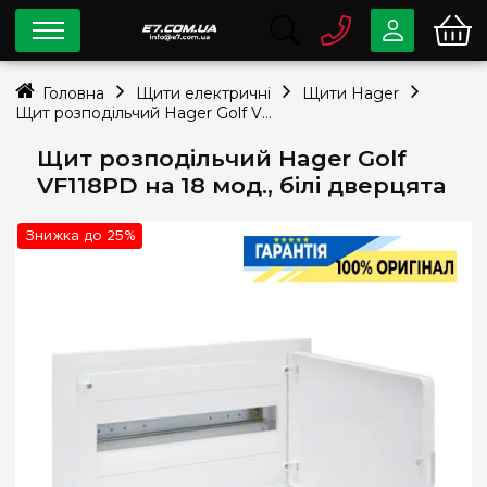
0 800
33-63-07
Головна
Щити електричні
Щити Hager
Безкоштовно
Щит розподільчий Hager Golf VF118PD на 18 мод., білі дверцята
info@e7.com.ua
044
334-79-78
Щит розподільчий Hager Golf
VF118PD на 18 мод., білі дверцята
Viber
Telegram
Знижка до 25%