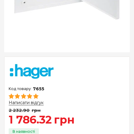
7655
Написати відгук
2 232
.
90
грн
1 786
.
32
грн