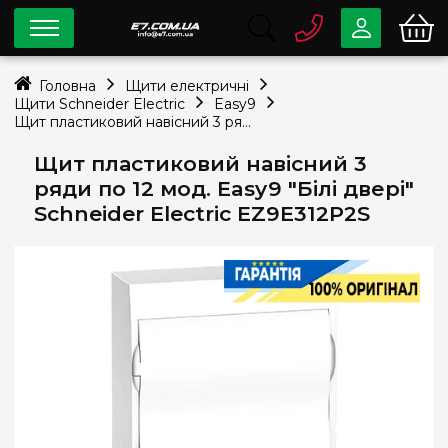
0 800
33-63-07
Головна
Щити електричні
Безкоштовно
Щити Schneider Electric
Easy9
info@e7.com.ua
Щит пластиковий навісний 3 ряди по 12 мод. Easy9 "Білі двері" Schneider Electric EZ9E312P2S
044
334-79-78
Щит пластиковий навісний 3
Viber
Telegram
ряди по 12 мод. Easy9 "Білі двері"
Schneider Electric EZ9E312P2S