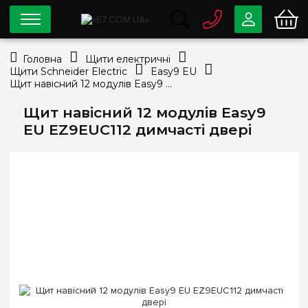
0 800
33-63-07
Головна
Щити електричні
Безкоштовно
Щити Schneider Electric
Easy9 EU
info@e7.com.ua
Щит навісний 12 модулів Easy9 EU EZ9EUC112 димчасті двері
044
334-79-78
Щит навісний 12 модулів Easy9
Viber
Telegram
EU EZ9EUC112 димчасті двері