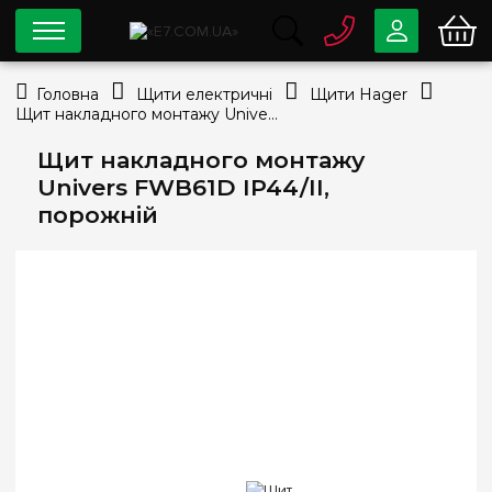
0 800
33-63-07
Головна
Щити електричні
Щити Hager
Безкоштовно
Щит накладного монтажу Univers FWB61D IP44/II, порожній
info@e7.com.ua
044
334-79-78
Щит накладного монтажу
Univers FWB61D IP44/II,
Viber
Telegram
порожній