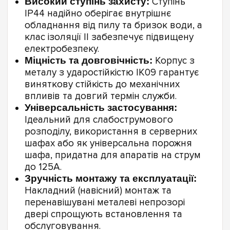
Високий ступінь захисту:
Ступінь
IP44 надійно оберігає внутрішнє
обладнання від пилу та бризок води, а
клас ізоляції II забезпечує підвищену
електробезпеку.
Міцність та довговічність:
Корпус з
металу з ударостійкістю IK09 гарантує
виняткову стійкість до механічних
впливів та довгий термін служби.
Універсальність застосування:
Ідеальний для слабострумового
розподілу, використання в серверних
шафах або як універсальна порожня
шафа, придатна для апаратів на струм
до 125А.
Зручність монтажу та експлуатації:
Накладний (навісний) монтаж та
перенавішувані металеві непрозорі
двері спрощують встановлення та
обслуговування.