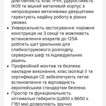
довговічність: клас IP44, ударостійкість
IK09 та міцний металевий корпус з
непрозорими металевими дверцятами
гарантують надійну роботу в різних
умовах.
Універсальність застосування: порожня
конструкція на 3 секції та можливість
встановлення апаратів до 125А
роблять щит ідеальним для
слабкострумового розподілу,
серверних шаф та індивідуальних
рішень.
Професійний монтаж та безпека:
накладне виконання, клас ізоляції II та
сертифікація CE забезпечують легке
встановлення та відповідність
європейським стандартам безпеки.
Простір та функціональність:
оптимальні габарити (Ш800 x В650 x
Г161 мм) дозволяють зручно