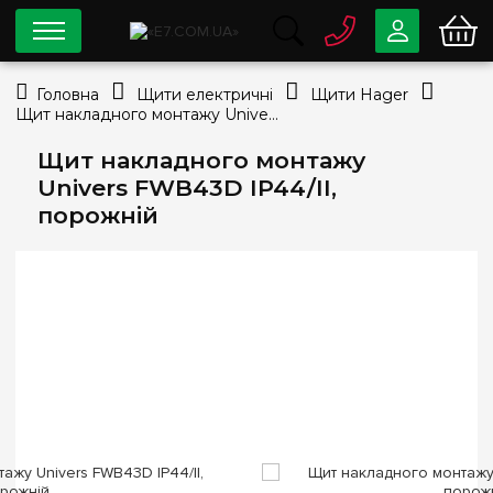
0 800
33-63-07
Головна
Щити електричні
Щити Hager
Безкоштовно
Щит накладного монтажу Univers FWB43D IP44/II, порожній
info@e7.com.ua
044
334-79-78
Щит накладного монтажу
Univers FWB43D IP44/II,
Viber
Telegram
порожній