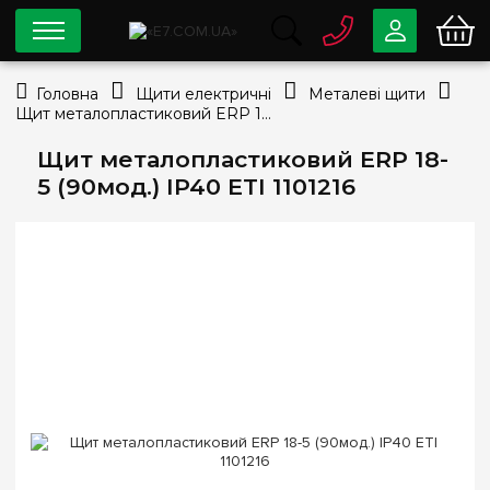
0 800
33-63-07
Головна
Щити електричні
Металеві щити
Безкоштовно
Щит металопластиковий ERP 18-5 (90мод.) IP40 ETI 1101216
info@e7.com.ua
044
334-79-78
Щит металопластиковий ERP 18-
5 (90мод.) IP40 ETI 1101216
Viber
Telegram