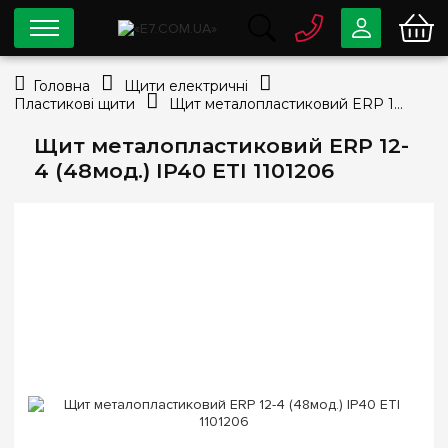
0 800
33-63-07
Головна
Щити електричні
Безкоштовно
Пластикові щити
Щит металопластиковий ERP 12-4 (48мод.) IP40 ETI 1101206
info@e7.com.ua
044
334-79-78
Щит металопластиковий ERP 12-
4 (48мод.) IP40 ETI 1101206
Viber
Telegram