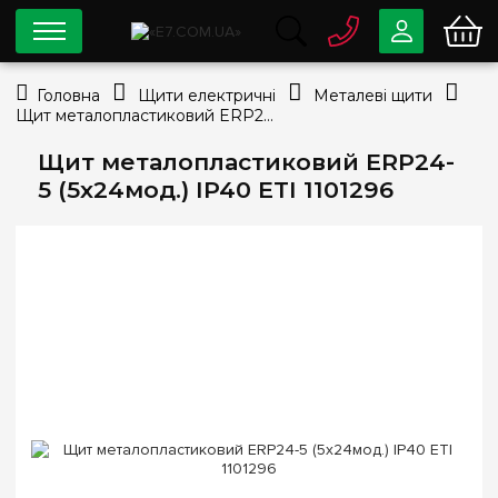
0 800
33-63-07
Головна
Щити електричні
Металеві щити
Безкоштовно
Щит металопластиковий ERP24-5 (5х24мод.) IP40 ETI 1101296
info@e7.com.ua
044
334-79-78
Щит металопластиковий ERP24-
5 (5х24мод.) IP40 ETI 1101296
Viber
Telegram