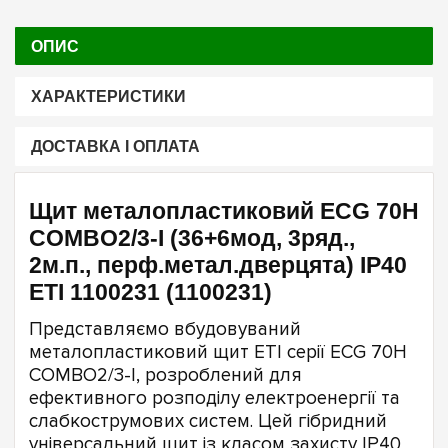
ОПИС
ХАРАКТЕРИСТИКИ
ДОСТАВКА І ОПЛАТА
Щит металопластиковий ECG 70Н
COMBO2/3-I (36+6мод, 3ряд.,
2м.п., перф.метал.дверцята) IP40
ETI 1100231 (1100231)
Представляємо вбудовуваний
металопластиковий щит ETI серії ECG 70Н
COMBO2/3-I, розроблений для
ефективного розподілу електроенергії та
слабкострумових систем. Цей гібридний
універсальний щит із класом захисту IP40