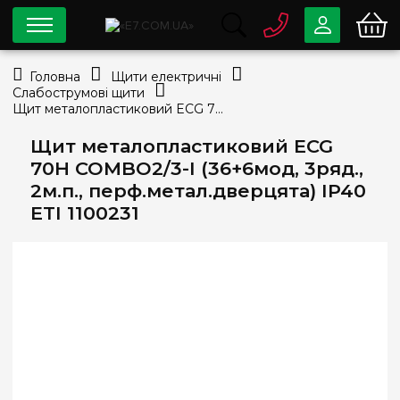
0 800
33-63-07
Головна
Щити електричні
Безкоштовно
Слабострумові щити
info@e7.com.ua
Щит металопластиковий ECG 70Н COMBO2/3-I (36+6мод, 3ряд., 2м.п., перф.метал.дверцята) IP40 ETI 1100231
044
334-79-78
Щит металопластиковий ECG
Viber
Telegram
70Н COMBO2/3-I (36+6мод, 3ряд.,
2м.п., перф.метал.дверцята) IP40
ETI 1100231