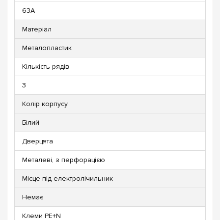
63А
Матеріал
Металопластик
Кількість рядів
3
Колір корпусу
Білий
Дверцята
Металеві, з перфорацією
Місце під електролічильник
Немає
Клеми PE+N