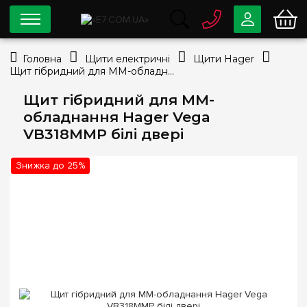
0 800
33-63-07
Головна
Щити електричні
Щити Hager
Безкоштовно
Щит гібридний для ММ-обладнання Hager Vega VB318MMP білі двері
info@e7.com.ua
044
334-79-78
Щит гібридний для ММ-
обладнання Hager Vega
Viber
Telegram
VB318MMP білі двері
Знижка до 25%