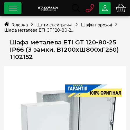
0 800
33-63-07
Головна
Щити електричні
Шафи порожні
Безкоштовно
Шафа металева ETI GT 120-80-25 IP66 (3 замки, В1200xШ800xГ250) 1102152
info@e7.com.ua
044
334-79-78
Шафа металева ETI GT 120-80-25
IP66 (3 замки, В1200xШ800xГ250)
Viber
Telegram
1102152