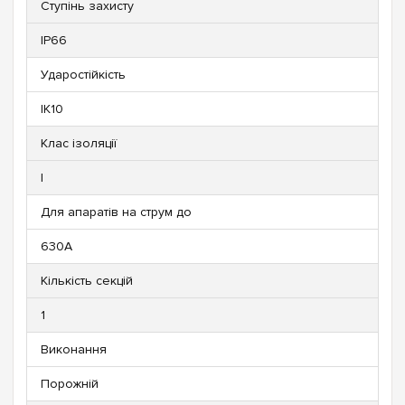
Ступінь захисту
IP66
Ударостійкість
IK10
Клас ізоляції
I
Для апаратів на струм до
630А
Кількість секцій
1
Виконання
Порожній