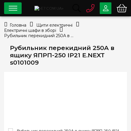
0 800
33-63-07
Головна
Щити електричні
Безкоштовно
Електричні шафи в зборі
info@e7.com.ua
Рубильник перекидний 250A в ящику ЯПРП-250 IP21 E.NEXT s0101009
044
334-79-78
Рубильник перекидний 250A в
Viber
Telegram
ящику ЯПРП-250 IP21 E.NEXT
s0101009