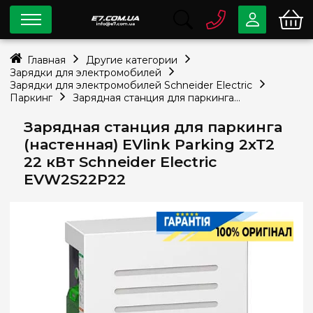
0 800
33-63-07
Главная
Другие категории
Бесплатно
Зарядки для электромобилей
info@e7.com.ua
Зарядки для электромобилей Schneider Electric
044
334-79-78
Паркинг
Зарядная станция для паркинга (настенная) EVlink Parking 2хТ2 22 кВт Schneider Electric EVW2S22P22
Viber
Telegram
Зарядная станция для паркинга
(настенная) EVlink Parking 2хТ2
22 кВт Schneider Electric
EVW2S22P22