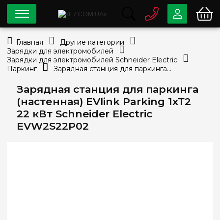
0 800
33-63-07
Главная
Другие категории
Бесплатно
Зарядки для электромобилей
info@e7.com.ua
Зарядки для электромобилей Schneider Electric
044
334-79-78
Паркинг
Зарядная станция для паркинга (настенная) EVlink Parking 1хТ2 22 кВт Schneider Electric EVW2S22P02
Viber
Telegram
Зарядная станция для паркинга
(настенная) EVlink Parking 1хТ2
22 кВт Schneider Electric
EVW2S22P02