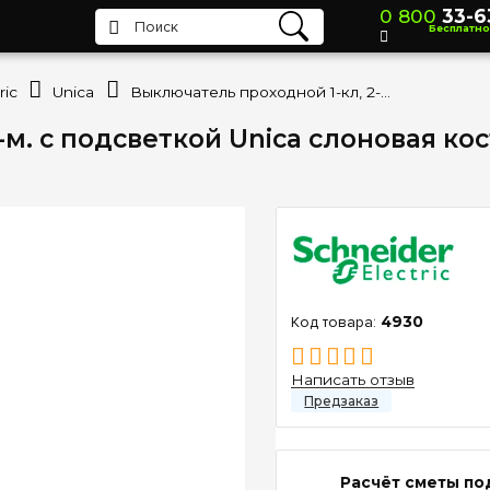
0 800
33-6
Бесплатно
ric
Unica
Выключатель проходной 1-кл, 2-м. c подсветкой Unica слоновая кость Schneider Electric MGU3.203.25N
. c подсветкой Unica слоновая кост
4930
Написать отзыв
Расчёт сметы по