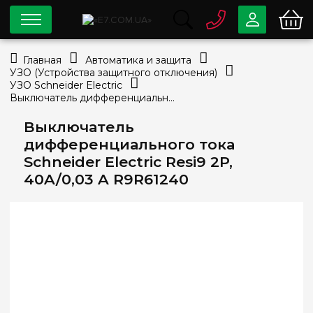
0 800
33-63-07
Главная
Автоматика и защита
Бесплатно
УЗО (Устройства защитного отключения)
info@e7.com.ua
УЗО Schneider Electric
044
334-79-78
Выключатель дифференциального тока Schneider Electric Resi9 2P, 40A/0,03 A R9R61240
Viber
Telegram
Выключатель
дифференциального тока
Schneider Electric Resi9 2P,
40A/0,03 A R9R61240