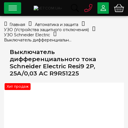
0 800
33-63-07
Главная
Автоматика и защита
Бесплатно
УЗО (Устройства защитного отключения)
info@e7.com.ua
УЗО Schneider Electric
044
334-79-78
Выключатель дифференциального тока Schneider Electric Resi9 2P, 25A/0,03 AC R9R51225
Viber
Telegram
Выключатель
дифференциального тока
Schneider Electric Resi9 2P,
25A/0,03 AC R9R51225
Хит продаж