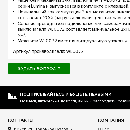
Надежный механизм 3-кл. выключателя WL0072 подх
серии Lumina и выпускается в комплекте с клавишей.
Номинальный ток коммутации 3-кл. механизма вык
составляет 10АХ (нагрузка люминисцентных ламп и л
Сечение проводников подключения для самозажимн
выключателя WL0072 составляет: минимальное 2х1 м
мм².
Механизм WL0072 имеет индивидуальную упаковку.
Артикул производителя: WL0072
ЗАДАТЬ ВОПРОС
ПОДПИСЫВАЙТЕСЬ И БУДЬТЕ ПЕРВЫМИ
Новинки, интересные новости, акции и распродажи, скидк
КОНТАКТЫ
КОМПАНИЯ
г. Киев ул. Любомира Гузара 6
О нас