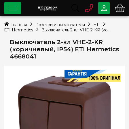
0 800
33-63-07
Главная
Розетки и выключатели
ETI
Бесплатно
ETI Hermetics
Выключатель 2-кл VHE-2-KR (коричневый, IP54) ETI Hermetics 4668041
info@e7.com.ua
044
334-79-78
Выключатель 2-кл VHE-2-KR
(коричневый, IP54) ETI Hermetics
Viber
Telegram
4668041