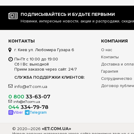
ПОДПИСЫВАЙТЕСЬ И БУДЬТЕ ПЕРВЫМИ
Новинки, интересные новости, акции и распродажи, скидк
КОНТАКТЫ
КОМПАНИЯ
г. Киев ул. Любомира Гузара 6
О нас
Контакты
Пн-Пт с 10:00 до 19:00
Сб | Вс: выходной
Доставка и опла
Прием заказов через сайт: 24/7
Гарантия
СЛУЖБА ПОДДЕРЖКИ КЛИЕНТОВ:
Сотрудничество
Договор публич
info@e7.com.ua
0 800
33-63-07
info@e7.com.ua
044
334-79-78
Viber
Telegram
© 2020—2026
«E7.COM.UA»
Использование материалов этого сайта возможно только с сс