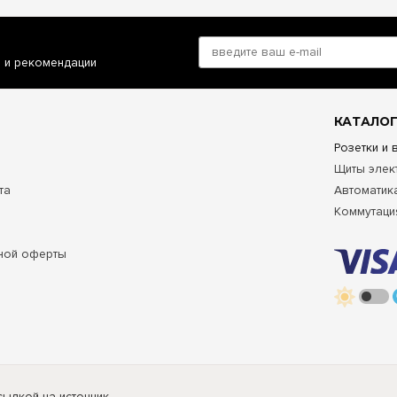
и и рекомендации
КАТАЛОГ
Розетки и
Щиты элек
та
Автоматик
Коммутаци
ной оферты
ылкой на источник.