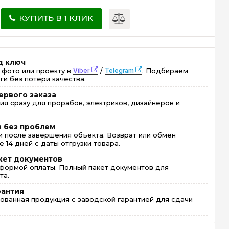
КУПИТЬ В 1 КЛИК
д ключ
 фото или проекту в
Viber
/
Telegram
. Подбираем
ги без потери качества.
ервого заказа
ия сразу для прорабов, электриков, дизайнеров и
в без проблем
 после завершения объекта. Возврат или обмен
 14 дней с даты отгрузки товара.
кет документов
формой оплаты. Полный пакет документов для
та.
рантия
ованная продукция с заводской гарантией для сдачи