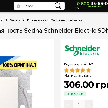
0 800
33-63-0
Бесплатно
ic
Sedna
Выключатель 2-кл цвет слоновая кость Sedna Schneider Electric SDN0300123
 кость Sedna Schneider Electric SD
4542
Написать отзыв
306
.
00
гр