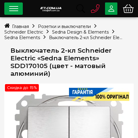
0 800
33-63-07
Главная
Розетки и выключатели
Бесплатно
Schneider Electric
Sedna Design & Elements
info@e7.com.ua
Sedna Elements
Выключатель 2-кл Schneider Electric «Sedna Elements» SDD170105 (цвет - матовый алюминий)
044
334-79-78
Выключатель 2-кл Schneider
Viber
Telegram
Electric «Sedna Elements»
SDD170105 (цвет - матовый
алюминий)
Скидка до 15%