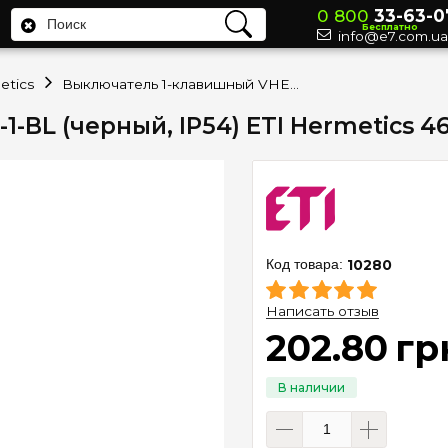
0 800
33-63-0
Бесплатно
info@e7.com.ua
etics
Выключатель 1-клавишный VHE-1-BL (черный, IP54) ETI Hermetics 4668080
-BL (черный, IP54) ETI Hermetics 4
10280
Написать отзыв
202
.
80
гр