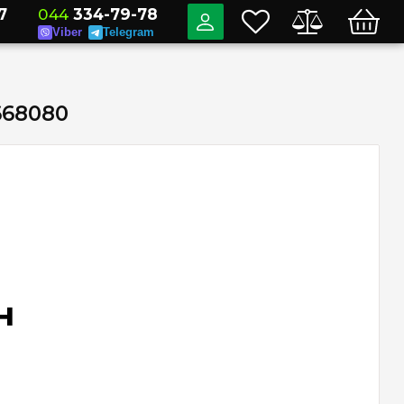
7
044
334-79-78
Viber
Telegram
668080
н