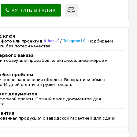
КУПИТЬ В 1 КЛИК
д ключ
 фото или проекту в
Viber
/
Telegram
. Подбираем
ги без потери качества.
ервого заказа
ия сразу для прорабов, электриков, дизайнеров и
в без проблем
 после завершения объекта. Возврат или обмен
 14 дней с даты отгрузки товара.
кет документов
формой оплаты. Полный пакет документов для
та.
рантия
ованная продукция с заводской гарантией для сдачи