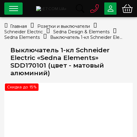
0 800
33-63-07
Главная
Розетки и выключатели
Бесплатно
Schneider Electric
Sedna Design & Elements
info@e7.com.ua
Sedna Elements
Выключатель 1-кл Schneider Electric «Sedna Elements» SDD170101 (цвет - матовый алюминий)
044
334-79-78
Выключатель 1-кл Schneider
Viber
Telegram
Electric «Sedna Elements»
SDD170101 (цвет - матовый
алюминий)
Скидка до 15%