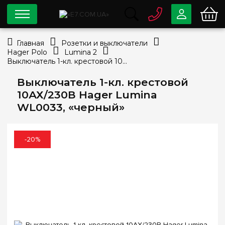
0 800
33-63-07
Главная
Розетки и выключатели
Бесплатно
Hager Polo
Lumina 2
info@e7.com.ua
Выключатель 1-кл. крестовой 10АХ/230В Hager Lumina WL0033, «черный»
044
334-79-78
Выключатель 1-кл. крестовой
Viber
Telegram
10АХ/230В Hager Lumina
WL0033, «черный»
-20%