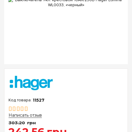
11527
Написать отзыв
303
.
20
грн
242
.
56
грн