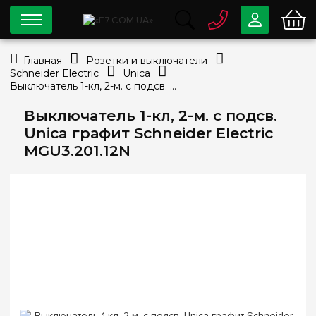
0 800
33-63-07
Главная
Розетки и выключатели
Бесплатно
Schneider Electric
Unica
info@e7.com.ua
Выключатель 1-кл, 2-м. c подсв. Unica графит Schneider Electric MGU3.201.12N
044
334-79-78
Выключатель 1-кл, 2-м. c подсв.
Viber
Telegram
Unica графит Schneider Electric
MGU3.201.12N