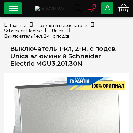
0 800
33-63-07
Главная
Розетки и выключатели
Бесплатно
Schneider Electric
Unica
info@e7.com.ua
Выключатель 1-кл, 2-м. c подсв. Unica алюминий Schneider Electric MGU3.201.30N
044
334-79-78
Выключатель 1-кл, 2-м. c подсв.
Viber
Telegram
Unica алюминий Schneider
Electric MGU3.201.30N