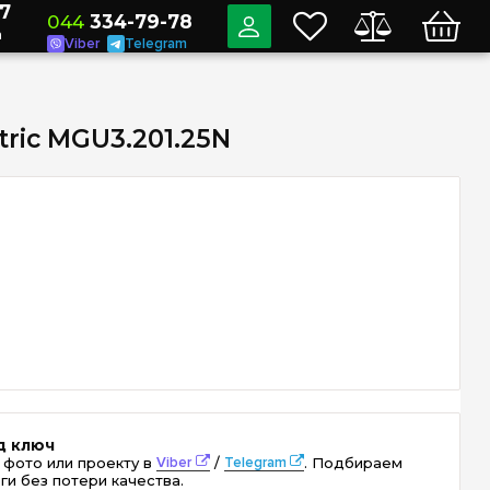
7
044
334-79-78
a
Viber
Telegram
tric MGU3.201.25N
д ключ
 фото или проекту в
Viber
/
Telegram
. Подбираем
ги без потери качества.