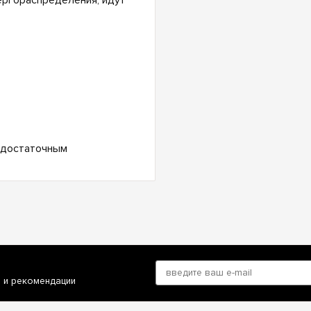
ргораспределения, идут
с достаточным
и и рекомендации