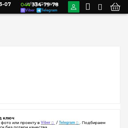
3-07
info@e7.com.ua
044
334-79-78
Viber
Telegram
д ключ
 фото или проекту в
Viber
/
Telegram
. Подбираем
ги без потери качества.