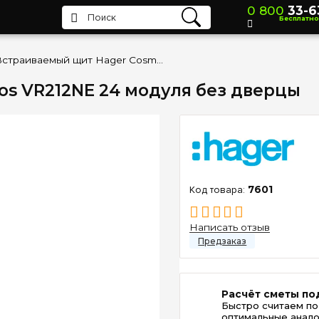
0 800
33-6
Бесплатно
Встраиваемый щит Hager Cosmos VR212NE 24 модуля без дверцы
s VR212NE 24 модуля без дверцы
7601
Написать отзыв
Расчёт сметы по
Быстро считаем по
оптимальные анало