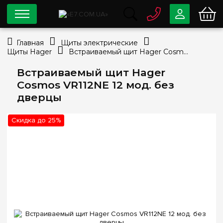
0 800
33-63-07
Главная
Щиты электрические
Бесплатно
Щиты Hager
Встраиваемый щит Hager Cosmos VR112NE 12 мод. без дверцы
info@e7.com.ua
044
334-79-78
Встраиваемый щит Hager
Cosmos VR112NE 12 мод. без
Viber
Telegram
дверцы
Скидка до 25%