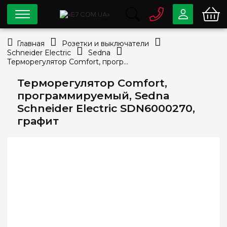
0 800
33-63-07
Главная
Розетки и выключатели
Бесплатно
Schneider Electric
Sedna
info@e7.com.ua
Терморегулятор Comfort, программируемый, Sedna Schneider Electric SDN6000270, графит
044
334-79-78
Терморегулятор Comfort,
Viber
Telegram
программируемый, Sedna
Schneider Electric SDN6000270,
графит