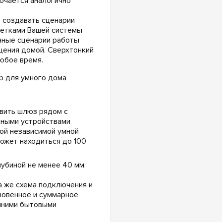
ючается аналогично
т создавать сценарии
зетками Вашей системы
нные сценарии работы
щения домой. Сверхтонкий
юбое время.
овить шлюз рядом с
ьными устройствами
ой независимой умной
ожет находиться до 100
убиной не менее 40 мм.
а же схема подключения и
новенное и суммарное
шними бытовыми