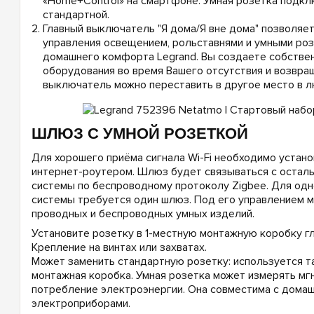
«Home+Control» на смартфоне. Умная розетка подкл
стандартной.
Главный выключатель "Я дома/Я вне дома" позволяе
управления освещением, рольставнями и умными ро
домашнего комфорта Legrand. Вы создаете собстве
оборудования во время Вашего отсутствия и возвра
выключатель можно переставить в другое место в л
ШЛЮЗ С УМНОЙ РОЗЕТКОЙ
Для хорошего приёма сигнала Wi-Fi необходимо устан
интернет-роутером. Шлюз будет связываться с остал
системы по беспроводному протоколу Zigbee. Для одн
системы требуется один шлюз. Под его управлением м
проводных и беспроводных умных изделий.
Установите розетку в 1-местную монтажную коробку гл
Крепление на винтах или захватах.
Может заменить стандартную розетку: используется т
монтажная коробка. Умная розетка может измерять мг
потребление электроэнергии. Она совместима с дома
электроприборами.