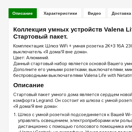
Описание
Характеристики
Видео
Доставка
Коллекция умных устройств Valena Li
Стартовый пакет.
Комплектация: Шлюз WiFi + умная розетка 2К+З 16А 23
выключатель «Я дома/Я вне дома».
Цвет: Алюминий.
Данный стартовый набор является основой Вашего умн
Дополните его умными розетками, выключателями, ми
беспроводными выключателями Valena Life with Netatm
Описание
Стартовый пакет умного дома является сердцем ново
комфорта Legrand. Он состоит из шлюза с умной розет
«Я дома/Я вне дома»:
Шлюз с умной розеткой подсоединяется к Вашей Wi-F
управлять освещением, электроприборами или роль
дистанционно с помощью голосового помощника или