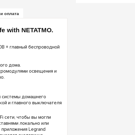
 и оплата
fe with NETATMO.
0В + главный беспроводной
ого дома.
кромодулями освещения и
o.
й системы домашнего
кой и главного выключателя
i сети, чтобы вы могли
ставнями локально или
 приложения Legrand