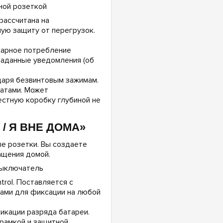
рассчитана на
ную защиту от перегрузок.
арное потребление
 заданные уведомления (об
даря безвинтовым зажимам.
ватами. Может
естную коробку глубиной не
/ Я ВНЕ ДОМА»
е розетки. Вы создаете
ащения домой.
rol. Поставляется с
ами для фиксации на любой
икации разряда батареи.
 рамкой и защитной