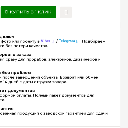
КУПИТЬ В 1 КЛИК
д ключ
 фото или проекту в
Viber
/
Telegram
. Подбираем
ги без потери качества.
ервого заказа
ия сразу для прорабов, электриков, дизайнеров и
в без проблем
 после завершения объекта. Возврат или обмен
 14 дней с даты отгрузки товара.
кет документов
формой оплаты. Полный пакет документов для
та.
рантия
ованная продукция с заводской гарантией для сдачи