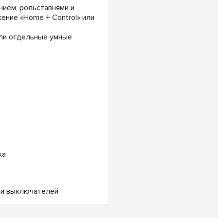
ием, рольставнями и
ние «Home + Control» или
или отдельные умные
жа