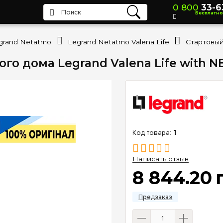
0 800
33-6
Бесплатно
grand Netatmo
Legrand Netatmo Valena Life
го дома Legrand Valena Life with
1
Написать отзыв
8 844
.
20