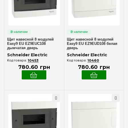
12
(+4)
18
(+4)
24
(+4)
36
(+4)
Щит навесной 8 модулей
Щит навесной 8 модулей
Дверца
Easy9 EU EZ9EUC108
Easy9 EU EZ9EUD108 белая
дымчатая дверь
дверь
Дымчатая
(2)
Schneider Electric
Schneider Electric
10453
10460
Непрозрачная
(2)
780
.
60
грн
780
.
60
грн
Дверь
Дымчатая
(2)
Непрозрачная
(2)
Ширина, мм
215 мм
(4)