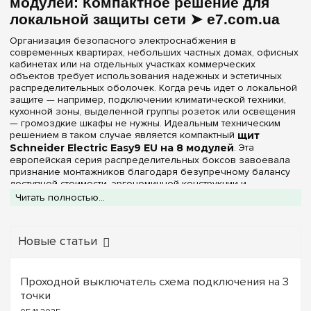
модулей: Компактное решение для
локальной защиты сети ➤ e7.com.ua
Организация безопасного электроснабжения в
современных квартирах, небольших частных домах, офисных
кабинетах или на отдельных участках коммерческих
объектов требует использования надежных и эстетичных
распределительных оболочек. Когда речь идет о локальной
защите — например, подключении климатической техники,
кухонной зоны, выделенной группы розеток или освещения
— громоздкие шкафы не нужны. Идеальным техническим
решением в таком случае является компактный
щит
Schneider Electric Easy9 EU на 8 модулей
. Эта
европейская серия распределительных боксов завоевала
признание монтажников благодаря безупречному балансу
доступной стоимости, эргономичной конструкции и
высочайшего качества пластика, который полностью
Читать полностью...
соответствует строгим стандартам безопасности ЕС.
В каталоге специализированного интернет-магазина
e7.com.ua
представлен актуальный ассортимент
Новые статьи
оригинальных модульных боксов Schneider Electric Easy9 EU
на 8 DIN-модулей. Корпуса шкафов изготавливаются из
самозатухающего высокопрочного технопластика,
Проходной выключатель схема подключения на 3
устойчивого к термическим воздействиям и
точки
ультрафиолетовому излучению (пластик не желтеет и не
трескается со временем). Исходя из архитектурных