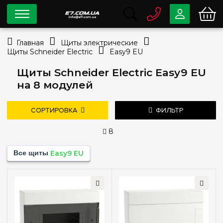
0 800
33-63-07
Главная
Щиты электрические
Бесплатно
Щиты Schneider Electric
Easy9 EU
info@e7.com.ua
044
334-79-78
Щиты Schneider Electric Easy9 EU
на 8 модулей
Viber
Telegram
СОРТИРОВКА
ФИЛЬТР
8
Тип монтажа
Все щиты
Easy9 EU
Наружный
(2)
Внутренний (в нишу)
(2)
дешевле
дороже
новые поступления
популярность
Количество модулей
8